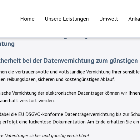
gemäße Datenvernichtung
Home
Unsere Leistungen
Umwelt
Anka
ße Datenvernichtung Stuttgart - Sicherheit & Ze
htung
herheit bei der Datenvernichtung zum günstigen 
hnen die vertrauensvolle und vollständige Vernichtung Ihrer sensib
nen reibungslosen, sicheren und kostengünstigen Ablauf.
ische Vernichtung der elektronischen Datenträger können wir Ihnen
dauerhaft zerstört werden.
 dabei die EU DSGVO-konforme Datenträgervernichtung bis zur Schu
 erfolgt eine lückenlose Dokumentation. Am Ende erhalten Sie ein 
re Datenträger sicher und günstig vernichten!